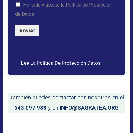
a
He leido y acepto la Política de Protección
j
de Datos
e
Enviar
Lee La Política De Protección Datos
Aquí
También puedes contactar con nosotros en el
643 097 983
y en
INFO@SAGRATEA.ORG