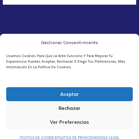
Gestionar Consentimiento
Usamos Cookies Para Que La Web Funcione Y Para Mejorar Tu
Copyright © 2026 Asociación Sagratea
Experiencia. Puedes Aceptar, Rechazar O Elegir Tus Preferencias. Más
Información En La Política De Cookies.
Aceptar
Rechazar
AVISO LEGAL
POLITICA DE PRIVACIDAD
Ver Preferencias
POLITICA DE COOKIES
POLITICA DE COOKIES
POLITICA DE PRIVACIDAD
AVISO LEGAL